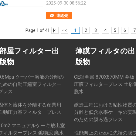
2025-09-30 08:56:22
連絡先
Page 1 of 41
|<
<<
1
2
3
4
5
6
7
部屋フィルター出
薄膜フィルタの出
版物
版物
0.6Mpa クーパー溶液の分離の
CE証明書 870X870MM 弁板
ための自動圧縮室フィルター
圧膜フィルタープレス 土砂
プレス
脱水
固体と液体を分離する産業用
醸造工程における粘性物質
自動圧力室フィルタープレス
分離と低含水率ケーキの実
のための膜ろ過プレス
10m2 マニュアルケーキ放出室
フィルタープレス 鉱物泥 廃水
性能向上のために先端の膜