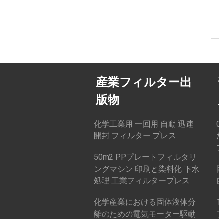
産業フィルター出
版物
化学工業用 一回用 自動 迅速
開封 フィルター プレス
50m2 PPプレートフィルタリ
ングマシン 印刷と染料化 下水
処理 工業フィルタープレス
化学産業における固体液体分
離のための電気モーター駆動