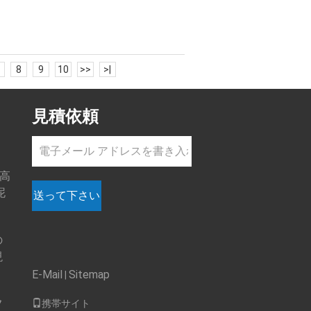
8
9
10
>>
>|
見積依頼
 高
泥
送って下さい
の
現
E-Mail
Sitemap
|
フ
携帯サイト