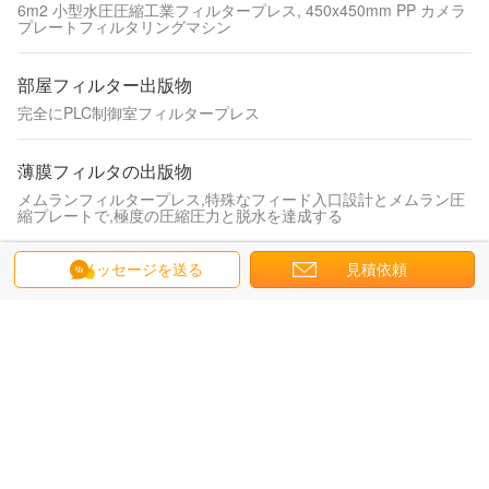
6m2 小型水圧圧縮工業フィルタープレス, 450x450mm PP カメラ
プレートフィルタリングマシン
部屋フィルター出版物
完全にPLC制御室フィルタープレス
薄膜フィルタの出版物
メムランフィルタープレス,特殊なフィード入口設計とメムラン圧
縮プレートで,極度の圧縮圧力と脱水を達成する
版およびフレーム フィルター出版物
メッセージを送る
見積依頼
固液分離プロセスで濾液の排出とフィルターケーキの形成を行う
プレートおよびフレームフィルタープレス
円形の版フィルター出版物
粘着性がある材料のためのフィルター版のあたりのPPが付いてい
る高圧フィルター出版物
綿の実のしめかすフィルター出版物