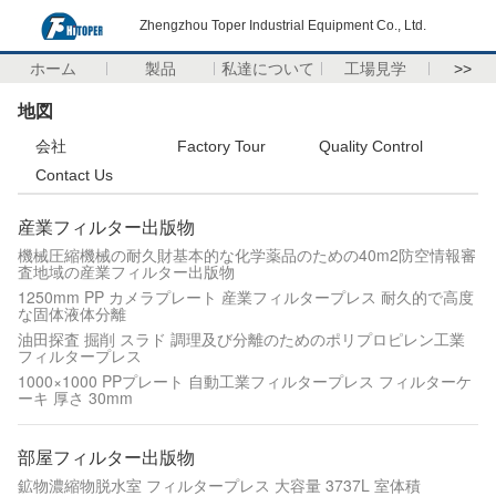
Zhengzhou Toper Industrial Equipment Co., Ltd.
ホーム
製品
私達について
工場見学
>>
地図
会社
Factory Tour
Quality Control
Contact Us
産業フィルター出版物
機械圧縮機械の耐久財基本的な化学薬品のための40m2防空情報審
査地域の産業フィルター出版物
1250mm PP カメラプレート 産業フィルタープレス 耐久的で高度
な固体液体分離
油田探査 掘削 スラド 調理及び分離のためのポリプロピレン工業
フィルタープレス
1000×1000 PPプレート 自動工業フィルタープレス フィルターケ
ーキ 厚さ 30mm
部屋フィルター出版物
鉱物濃縮物脱水室 フィルタープレス 大容量 3737L 室体積