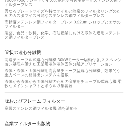
7000X7000プレートサイズの高純度ろ過用高性能ステンレス鋼フ
ィルタープレス
異なるプレートサイズを持つオイルと蜂蜜のフィルタリングのた
めのカスタマイズ可能なステンレス鋼フィルタープレス
高精度ステンレス鋼フィルタープレス 0.22um シロップとエサの
フィルター
製薬、食品・飲料、化学、石油産業における液体ろ過用ステンレ
ス鋼フィルタープレス
管状の遠心分離機
高速チューブル式遠心分離機 30kWモーター駆動付き,ススペンシ
ョン処理を備えた工業用液体液体固体分離アプリケーション
液体・液体・固体分離用高容量チューブ型遠心分離機、効果的な
重力ベースの相排出システムを搭載
液体から液体から固体分離のための産業用チューブル式遠心機 柔
軟なメインシャフトとボウル収集容器
版およびフレーム フィルター
高級ステンレス鋼フィルタ機 油を清める
産業フィルター出版物