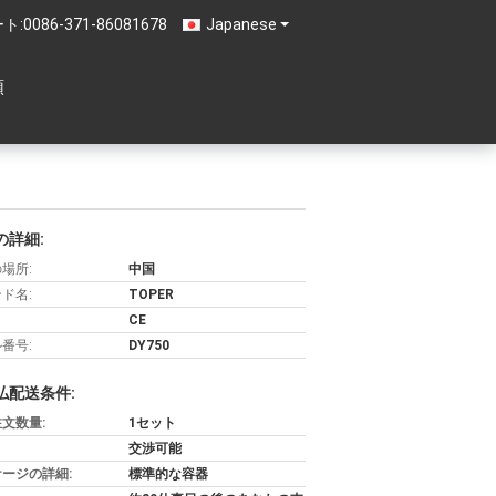
ト:
0086-371-86081678
Japanese
頼
の詳細:
場所:
中国
ド名:
TOPER
CE
番号:
DY750
払配送条件:
文数量:
1セット
交渉可能
ージの詳細:
標準的な容器