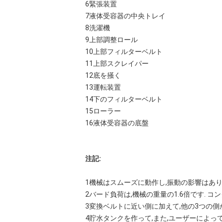
6緊張装置
7液体受容器の中央トレイ
8洗濯機
9上部調整ロール
10上部フィルターベルト
11上部スクレイパー
12底を掻く
13運転装置
14下のフィルターベルト
15ローラー
16液体受容器の底盤
注記:
1機械はスムーズに動作し,振動の影響はあり
2バード負荷は,機械の重量の1.6倍です.
3変換ベルトに近い側に加えて,他の3つの側
4貯水タンクを作って,また,ユーザーによっ