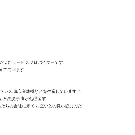
およびサービスプロバイダーです.
当てています
プレス,遠心分離機などを生産しています.こ
塩,石炭洗浄,廃水処理産業
ら私たちの会社に来て,お互いとの良い協力のた