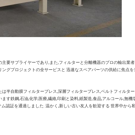
の主要サプライヤーであり,また,フィルターと分離機器のプロの輸出業者
リングプロジェクトの全サービスと 迅速なスペアパーツの供給に焦点を
たは半自動膜フィルタープレス,深層フィルタープレス,ベルトフィルター
す鉄鋼,石油,化学,医療,繊維,印刷と染料,紙製造,食品,アルコール,無機
システム認証を通過しました. 温かく,新しい古い友人を歓迎する 世界中か