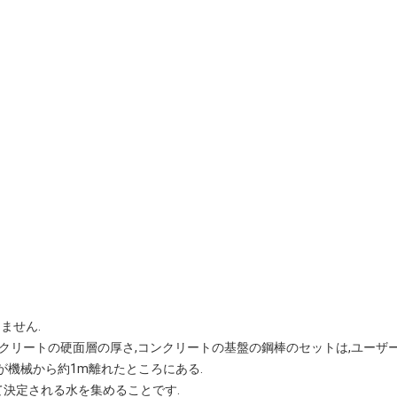
ません.
 コンクリートの硬面層の厚さ,コンクリートの基盤の鋼棒のセットは,ユーザ
が機械から約1m離れたところにある.
て決定される水を集めることです.