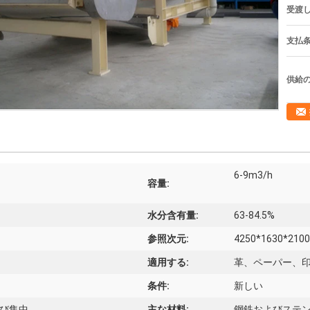
受渡し
支払条
供給の
6-9m3/h
容量:
水分含有量:
63-84.5%
参照次元:
4250*1630*21
適用する:
革、ペーパー、
条件:
新しい
および集中
主な材料:
鋼鉄およびステ