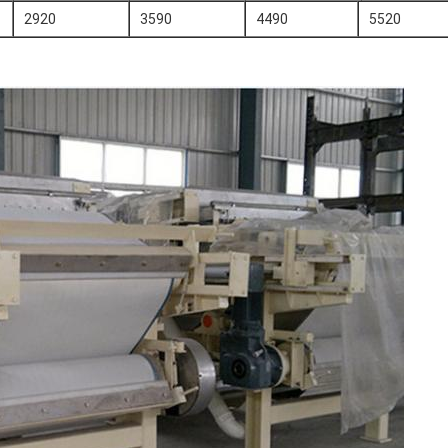
2920
3590
4490
5520