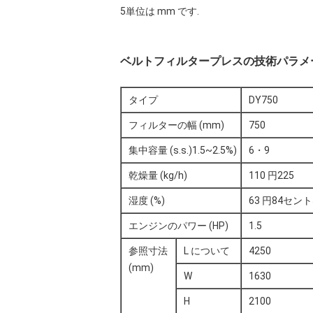
5単位は mm です.
ベルトフィルタープレスの技術パラメ
タイプ
DY750
フィルターの幅 (mm)
750
集中容量 (s.s.)1.5~2.5%)
6・9
乾燥量 (kg/h)
110 円225
湿度 (%)
63 円84セント
エンジンのパワー (HP)
1.5
参照寸法
L について
4250
(mm)
W
1630
H
2100