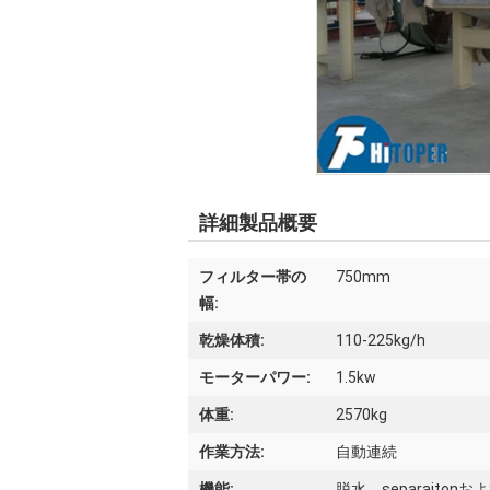
詳細製品概要
フィルター帯の
750mm
幅:
乾燥体積:
110-225kg/h
モーターパワー:
1.5kw
体重:
2570kg
作業方法:
自動連続
機能:
脱水、separaiton