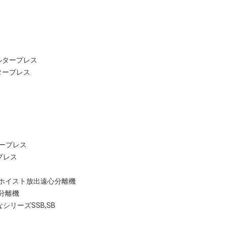
ルタープレス
タープレス
タープレス
プレス
グホイスト放出遠心分離機
分離機
シリーズSSB,SB