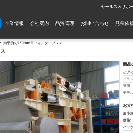
セールス＆サポー
企業情報
会社案内
品質管理
お問い合わせ
見積依
効果的で750mm帯フィルタープレス
レス
商品
起源の
ブラン
証明:
モデル
お支
最小注
価格:
パッケ