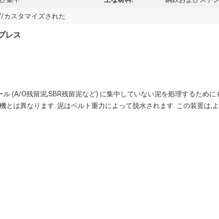
-450V/カスタマイズされた
ープレス
 (A/O残留泥,SBR残留泥など) に集中していない泥を処理するために
水機とは異なります. 泥はベルト重力によって脱水されます. この装置は,