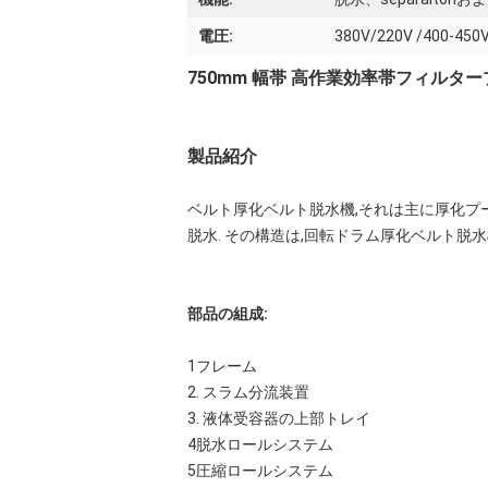
電圧:
380V/220V /400
750mm 幅帯 高作業効率帯フィルタ
製品紹介
ベルト厚化ベルト脱水機,それは主に厚化プール
脱水. その構造は,回転ドラム厚化ベルト脱
部品の組成:
1フレーム
2. スラム分流装置
3. 液体受容器の上部トレイ
4脱水ロールシステム
5圧縮ロールシステム