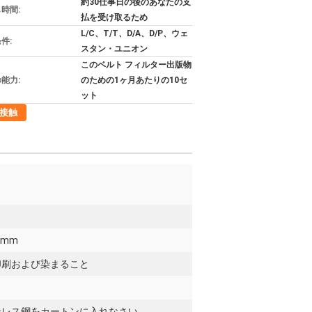
約30仕事日の後のあなたの支
時間:
払を受け取るため
L/C、T/T、D/A、D/P、ウェ
件:
スタン・ユニオン
このベルト フィルター出版物
能力:
のための1ヶ月あたりの10セ
ット
接触
00mm
印刷および染まること
ンレス鋼をカートンに入れなさい