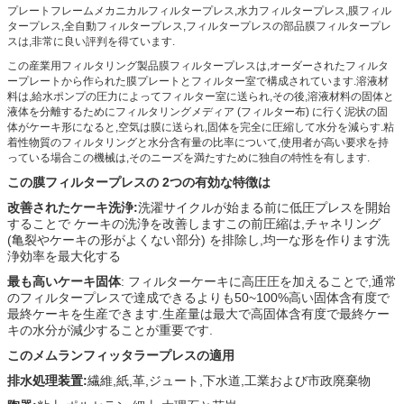
プレートフレームメカニカルフィルタープレス,水力フィルタープレス,膜フィル
タープレス,全自動フィルタープレス,フィルタープレスの部品膜フィルタープレ
スは,非常に良い評判を得ています.
この産業用フィルタリング製品膜フィルタープレスは,オーダーされたフィルタ
ープレートから作られた膜プレートとフィルター室で構成されています.溶液材
料は,給水ポンプの圧力によってフィルター室に送られ,その後,溶液材料の固体と
液体を分離するためにフィルタリングメディア (フィルター布) に行く泥状の固
体がケーキ形になると,空気は膜に送られ,固体を完全に圧縮して水分を減らす.粘
着性物質のフィルタリングと水分含有量の比率について,使用者が高い要求を持
っている場合この機械は,そのニーズを満たすために独自の特性を有します.
この膜フィルタープレスの 2つの有効な特徴は
改善されたケーキ洗浄:
洗濯サイクルが始まる前に低圧プレスを開始
することで ケーキの洗浄を改善しますこの前圧縮は,チャネリング
(亀裂やケーキの形がよくない部分) を排除し,均一な形を作ります洗
浄効率を最大化する
最も高いケーキ固体
: フィルターケーキに高圧圧を加えることで,通常
のフィルタープレスで達成できるよりも50~100%高い固体含有度で
最終ケーキを生産できます.生産量は最大で高固体含有度で最終ケー
キの水分が減少することが重要です.
このメムランフィッタラープレスの適用
排水処理装置:
繊維,紙,革,ジュート,下水道,工業および市政廃棄物