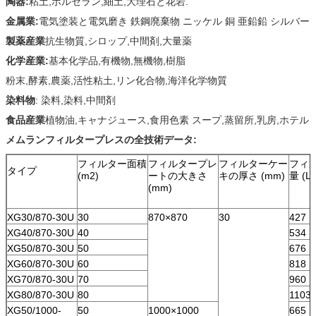
陶器:
粘土,ポルセラン,細土,大理石と花岩.
金属業:
電気塗装と電気磨き 鉄鋼廃棄物 ニッケル 銅 亜鉛鉛 シルバー
製薬産業
抗生物質,シロップ,中間剤,大量薬
化学産業:
基本化学品,有機物,無機物,樹脂
粉末,酵素,農薬,活性粘土,リン化合物,海洋化学物質
染料物
: 染料,染料,中間剤
食品産業
植物油,キャナジュース,食用色素 スープ,蒸留所,乳房,ホテル
メムランフィルタープレスの全技術データ:
フィルター面積
フィルタープレ
フィルターケー
フィ
タイプ
(m2)
ートの大きさ
キの厚さ (mm)
量 (L)
(mm)
XG30/870-30U
30
870×870
30
427
XG40/870-30U
40
534
XG50/870-30U
50
676
XG60/870-30U
60
818
XG70/870-30U
70
960
XG80/870-30U
80
1103
XG50/1000-
50
1000×1000
665