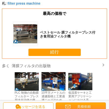
filter press machine
札:
最高の価格で
ベストセール 膜フィルタープレス付
き食用油フィルタ機
続行
薄膜フィルタの出版物
多く
色汚泥脱
PLC 制御の自動膜
10平方メートルの
低湿度ケーキと工
醸造工業
廃水処理
フィルター プレス
過濾面積と工業過
業用アプリケーシ
給水膜フ
コスト削
脱水自治体の廃水
濾ニーズのための
ョンにおける高過
プレス 高
鎖フィル
処理
自動ケーキ放出を
濾圧を提供するた
ッシュフ
メッセージを送る
見積依頼
プレス
持つ膜フィルター
めに設計された膜
ング