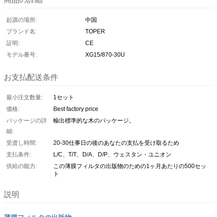
起源の場所:
中国
ブランド名:
TOPER
証明:
CE
モデル番号:
XG15/870-30U
お支払配送条件
最小注文数量:
1セット
価格:
Best factory price
パッケージの詳
輸出標準的な木のパッケージ。
細:
受渡し時間:
20-30仕事日の後のあなたの支払を受け取るため
支払条件:
L/C、T/T、D/A、D/P、ウェスタン・ユニオン
供給の能力:
この薄膜フィルタの出版物のための1ヶ月あたりの500セッ
ト
説明
薄膜フィルタの出版物