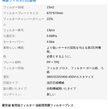
フィルター領域:
15m2
フィルタープレートサイズ:
870*870mm
フィルターチャンバーボリュー
225L
ム:
フィルター番号:
13pcs
ろ過圧力:
0.6MPa
モーターパワー:
4.0kw
素晴らしい機能:
より低いケーキの湿気を与える第2圧搾機
能。
色:
必要とするように。
プレート材料:
PP + TPE
フィルター培地:
フィルタ クロス、フィルター ボール紙、ろ
紙
電圧:
380V/220V/400-450V/カスタマイズ
圧縮タイプ:
油圧圧縮機械
版の開いたタイプ:
自動機械開いたタイプ
コンディトン:
新しい
最安値 食用油フィルター 油処理用膜フィルタープレス