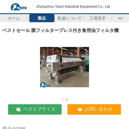
Zhengzhou Toper Industrial Equipment Co., Ltd.
ホーム
製品
私達について
工場見学
>>
ベストセール 膜フィルタープレス付き食用油フィルタ機
ベストプライス
お問い合わせ
商品の詳細