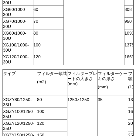
30U
XG60/1000-
60
808
30U
XG70/1000-
70
950
30U
XG80/1000-
80
1093
30U
XG100/1000-
100
1378
30U
XG120/1000-
120
1663
30U
タイプ
フィルター領域
フィルタープレ
フィルターケー
フ
ートの大きさ
キの厚さ
容
(m2)
(mm)
(mm)
(L)
XGZY80/1250-
80
1250×1250
35
136
35U
XGZY100/1250-
100
168
35U
XGZY120/1250-
120
209
35U
XGZY150/1250-
150
254