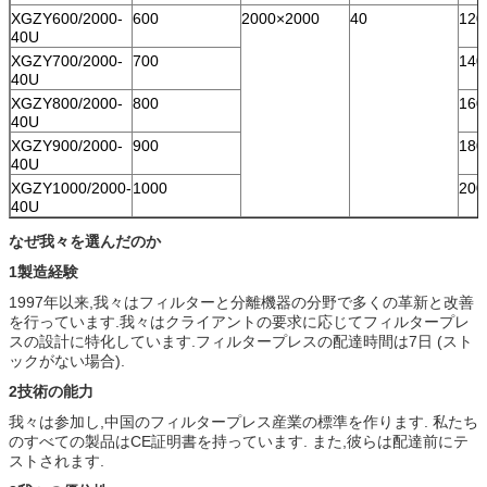
XGZY600/2000-
600
2000×2000
40
120
40U
XGZY700/2000-
700
140
40U
XGZY800/2000-
800
160
40U
XGZY900/2000-
900
180
40U
XGZY1000/2000-
1000
200
40U
なぜ我々を選んだのか
1製造経験
1997年以来,我々はフィルターと分離機器の分野で多くの革新と改善
を行っています.我々はクライアントの要求に応じてフィルタープレ
スの設計に特化しています.フィルタープレスの配達時間は7日 (スト
ックがない場合).
2技術の能力
我々は参加し,中国のフィルタープレス産業の標準を作ります. 私たち
のすべての製品はCE証明書を持っています. また,彼らは配達前にテ
ストされます.