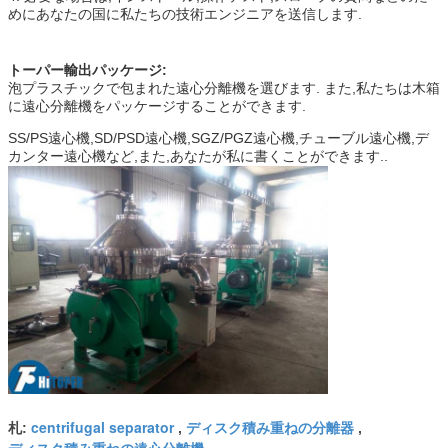
めにあなたの国に私たちの技術エンジニアを送信します.
トーパー輸出パッケージ:
泡プラスチックで包まれた遠心分離機を選びます. また,私たちは木箱
に遠心分離機をパッケージすることができます.
SS/PS遠心機,SD/PSD遠心機,SGZ/PGZ遠心機,チューブル遠心機,デ
カンター遠心機など,また,あなたが私に書くことができます..
centrifugal separator
ディスク積み重ねの分離器
札:
,
,