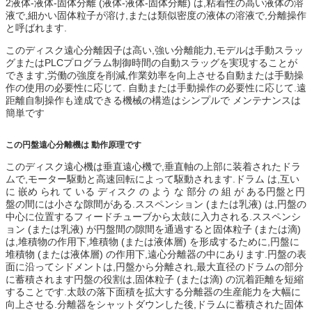
2液体-液体-固体分離 (液体-液体-固体分離) は,粘着性の高い液体の溶
液で,細かい固体粒子が溶け,または類似密度の液体の溶液で,分離操作
と呼ばれます.
このディスク遠心分離因子は高い,強い分離能力,モデルは手動スラッ
グまたはPLCプログラム制御時間の自動スラッグを実現することが
できます,労働の強度を削減,作業効率を向上させる自動または手動操
作の使用の必要性に応じて. 自動または手動操作の必要性に応じて.遠
距離自制操作も達成できる機械の構造はシンプルで メンテナンスは
簡単です
この円盤遠心分離機は 動作原理です
このディスク遠心機は垂直遠心機で,垂直軸の上部に装着されたドラ
ムで,モーター駆動と高速回転によって駆動されます.ドラム は,互い
に 嵌め られ て いる ディスク の よう な 部分 の 組 が ある円盤と円
盤の間には小さな隙間がある.ススペンション (または乳液) は,円盤の
中心に位置するフィードチューブから太鼓に入力される.ススペンシ
ョン (または乳液) が円盤間の隙間を通過すると固体粒子 (または滴)
は,堆積物の作用下,堆積物 (または液体層) を形成するために,円盤に
堆積物 (または液体層) の作用下,遠心分離器の中にあります.円盤の表
面に沿ってシドメントは,円盤から分離され,最大直径のドラムの部分
に蓄積されます円盤の役割は,固体粒子 (または滴) の沉着距離を短縮
することです.太鼓の落下面積を拡大する分離器の生産能力を大幅に
向上させる.分離器をシャットダウンした後,ドラムに蓄積された固体