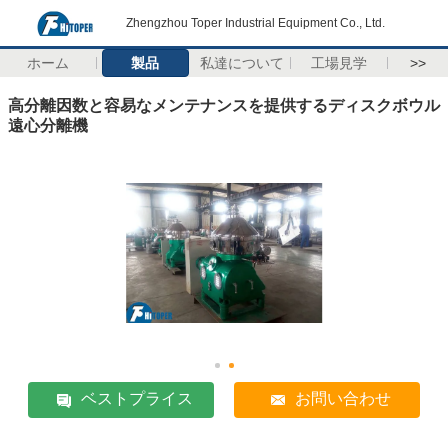
Zhengzhou Toper Industrial Equipment Co., Ltd.
ホーム
製品
私達について
工場見学
>>
高分離因数と容易なメンテナンスを提供するディスクボウル
遠心分離機
ベストプライス
お問い合わせ