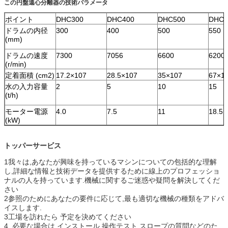
この円盤遠心分離器の技術パラメータ
ポイント
DHC300
DHC400
DHC500
DHC5
ドラムの内径
300
400
500
550
(mm)
ドラムの速度
7300
7056
6600
6200
(r/min)
定着面積 (cm2)
17.2×107
28.5×107
35×107
67×1
水の入力容量
2
5
10
15
(t/h)
モーター電源
4.0
7.5
11
18.5
(kW)
トッパーサービス
1我々は,あなたが興味を持っているマシンについての包括的な理解
し,詳細な情報と技術データを提供するために線上のプロフェッショ
ナルの人を持っています.機械に関するご迷惑や疑問を解決してくだ
さい
2参照のためにあなたの要件に応じて,最も適切な機械の種類をアドバ
イスします.
3工場を訪れたら 予定を決めてください
4. 必要な場合は,インストール,操作テスト,スロープの質問などのた