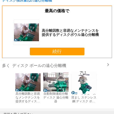
ディスク積み重ねの遠心分離機
最高の価格で
高分離因数と容易なメンテナンスを
提供するディスクボウル遠心分離機
続行
ディスク ボールの遠心分離機
多く
ディスクボ
高分離因数と容易
自動制御連続分離
フルーツジュース
医薬品、
分離機 高
なメンテナンスを
ディスク 遠心分離
澄まし ステンレス
品加工に
と自動ス
提供するディスク
器
鋼 ディスク ボー
体固形懸
制御 低固
ボウル遠心分離機
ル 遠心分離機
びエマル
リー処理
分離用工
用
スクボウ