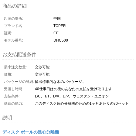
商品の詳細
起源の場所:
中国
ブランド名:
TOPER
証明:
CE
モデル番号:
DHC500
お支払配送条件
最小注文数量:
交渉可能
価格:
交渉可能
パッケージの詳細:
輸出標準的な木のパッケージ。
受渡し時間:
40仕事日はの後のあなたの支払を受け取ります
支払条件:
L/C、T/T、D/A、D/P、ウェスタン・ユニオン
供給の能力:
このディスク遠心分離機のための1ヶ月あたりの30セット
説明
ディスク ボールの遠心分離機