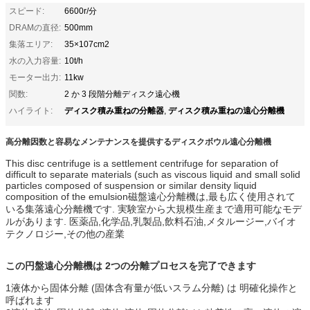
スピード:
6600r/分
DRAMの直径:
500mm
集落エリア:
35×107cm2
水の入力容量:
10t/h
モーター出力:
11kw
関数:
2 か 3 段階分離ディスク遠心機
ディスク積み重ねの分離器
ディスク積み重ねの遠心分離機
ハイライト:
,
高分離因数と容易なメンテナンスを提供するディスクボウル遠心分離機
This disc centrifuge is a settlement centrifuge for separation of
difficult to separate materials (such as viscous liquid and small solid
particles composed of suspension or similar density liquid
composition of the emulsion磁盤遠心分離機は,最も広く使用されて
いる集落遠心分離機です. 実験室から大規模生産まで適用可能なモデ
ルがあります. 医薬品,化学品,乳製品,飲料石油,メタルージー,バイオ
テクノロジー,その他の産業
この円盤遠心分離機は 2つの分離プロセスを完了できます
1液体から固体分離 (固体含有量が低いスラム分離) は 明確化操作と
呼ばれます