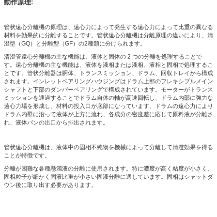
動作原理:
管状遠心分離機の原理は、遠心力によって発生する遠心力によって比重の異なる
材料を効果的に分離することです。管状遠心分離機は分離原理の違いにより、清
澄型（GQ）と分離型（GF）の2種類に分けられます。
清澄管遠心分離機の主な機能は、液体と固体の 2 つの分離を処理することで
す。遠心分離機の主な機能は、液体を液相または液相、液相と固相で処理するこ
とです。管状分離器は胴体、トランスミッション、ドラム、回収トレイから構成
されます。インレットベアリングハウジングはドラム上部のフレキシブルメイン
シャフトと下部のダンパーベアリングで構成されています。モーターがトランス
ミッションを通過することでドラム自体の軸が高速回転し、ドラム内部に強力な
遠心力場を形成し、材料の投入口が底部になっています。ドラムの遠心力により
ドラム内壁に沿って液体が上方に流れ、各成分の密度差に応じて原料液が分離さ
れ、液体パンの出口から排出されます。
管状遠心分離機は、液体中の固相不純物を機械によって分離して清澄効果を得る
ことが特徴です。
分離が困難な各種懸濁液の分離に使用されます。特に濃度が高く粘度が小さく、
固相粒子が細かく固液比重が小さい固液分離に適しています。固相はシャットダ
ウン後に取り出す必要があります。