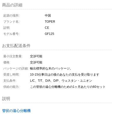
商品の詳細
起源の場所:
中国
ブランド名:
TOPER
証明:
CE
モデル番号:
GF125
お支払配送条件
最小注文数量:
交渉可能
価格:
交渉可能
パッケージの詳細:
輸出標準的な木のパッケージ。
受渡し時間:
10-15仕事日はの後のあなたの支払を受け取ります
支払条件:
L/C、T/T、D/A、D/P、ウェスタン・ユニオン
供給の能力:
この管状の遠心分離機のための1ヶ月あたりの60セット
説明
管状の遠心分離機