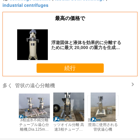
industrial centrifuges
最高の価格で
浮遊固体と液体を効果的に分離する
ために最大 20,000 の重力を生成す
る工業用管状遠心分離機
続行
管状の遠心分離機
多く
 プクチン
3相油水不純分離
ヴァージンココナ
固体液体の分離と
管状遠心分
体液体2相
チューブル遠心分
ッツオイル分離 高
澄清に使用される
糖蜂蜜や
テンレス鋼
離機,Dia.125mm
速3相チューブル
管状遠心機
液体を含
離器 管状
SSドラム分離機
遠心機
ケーショ
心機
る固体液