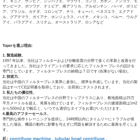
ド、ギニア、ザンビア、ジンバブエ、マラウイ、コンゴ、ガボン、アンゴラ、モ
ザンビーク、ボツワナ、ナミビア、南アフリカ、アルゼンチン、バハマ、ボリビ
ア、ブラジル、カナダ、コロンビア、チリ、キューバ、ベネズエラ、エクアド
ル、グアテマラ、ガイアナ、ホンジュラス、ハイチ、メキシコ、ペルー、ウルグ
アイ、パラグアイ、スリナム、オーストラリア、ロシアなど
Toperを選ぶ理由:
1. 製造経験、
1997 年以来、当社はフィルターおよび分離装置の分野で多くの革新と改善を行
ってきました。当社はクライアントの要求に応じたフィルター プレスの設計を
専門としています。フィルター プレスの納期は 7 日です (在庫がない場合)。
2. 技術力、
当社は中国のフィルタープレス業界に参加し、標準を作成しています。当社の製
品はすべてCE証明書を取得しており、出荷前にテストされます。
3. 私たちの優位性、
当社は中国のフィルタープレスの分野でトップクラスにあり、敷地面積は25万
平方メートルを超え、発展を続けています。フィルタープレスの濾過面積は1m2
から500m2まで幅広く、いつでも適切なタイプをお選びいただけます。
4.最高のアフターセールス、
専門的な操作トレーニングを提供し、24時間以内にタイムリーにトラブルが発
生した場合、機器の動作に影響を与えずに問題を解決するために最善を尽くしま
す。
centrifuge machine
tubular bowl centrifuge
札:
,
,