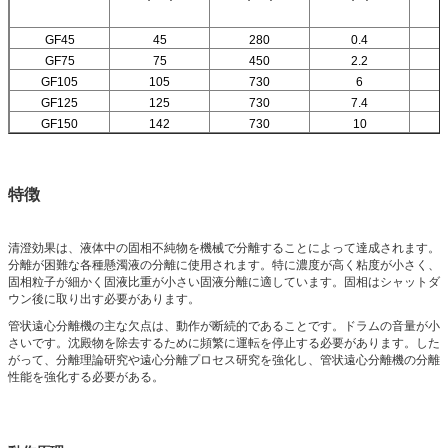
GF45
45
280
0.4
GF75
75
450
2.2
GF105
105
730
6
GF125
125
730
7.4
GF150
142
730
10
特徴
清澄効果は、液体中の固相不純物を機械で分離することによって達成されます。
分離が困難な各種懸濁液の分離に使用されます。特に濃度が高く粘度が小さく、
固相粒子が細かく固液比重が小さい固液分離に適しています。固相はシャットダ
ウン後に取り出す必要があります。
管状遠心分離機の主な欠点は、動作が断続的であることです。ドラムの音量が小
さいです。沈殿物を除去するために頻繁に運転を停止する必要があります。した
がって、分離理論研究や遠心分離プロセス研究を強化し、管状遠心分離機の分離
性能を強化する必要がある。