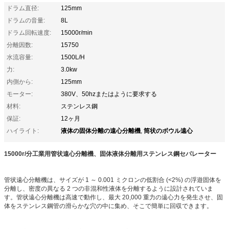
ドラム直径:
125mm
ドラムの音量:
8L
ドラム回転速度:
15000r/min
分離因数:
15750
水流容量:
1500L/H
力:
3.0kw
内側から:
125mm
モーター:
380V、50hzまたはように要求する
材料:
ステンレス鋼
保証:
12ヶ月
液体の固体分離の遠心分離機
筒状のボウル遠心
ハイライト:
,
15000r/分工業用管状遠心分離機、固体液体分離用ステンレス鋼セパレーター
管状遠心分離機は、サイズが 1 ～ 0.001 ミクロンの低割合 (<2%) の浮遊固体を
分離し、密度の異なる 2 つの非混和性液体を分離するように設計されていま
す。管状遠心分離機は高速で動作し、最大 20,000 重力の遠心力を発生させ、固
体をステンレス鋼管の滑らかな穴の中に集め、そこで簡単に回収できます。