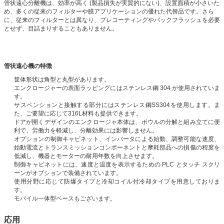
管状遠心分離機は、効率が高く (製品損失が実質的にない)、設置面積が小さいた
め、多くの従来のフィルターや膜アプリケーションの優れた代替品です。さら
に、従来のフィルターとは異なり、プレコーティングやバックフラッシュを必要
とせず、目詰まりすることもありません。
管状遠心機の特徴
筐体形状は角型と丸型があります。
エンクロージャーの表面ラッピングにはステンレス鋼 304 が使用されていま
す。
サスペンションと接触する部分にはステンレス鋼SS304を使用します。ま
た、ご要望に応じて316L材料も提供できます。
ドアが開くデザインのエンクロージャ本体は、ボウルの分解と組み立てに便
利で、労働力を軽減し、分離効果には影響しません。
オプションの制御キャビネット、インバータによる始動、調整可能な速度、
始動電流とトランスミッションコンポーネントと摩耗部品への損傷の程度を
低減し、機器とモーターの耐用年数を向上させます。
制御キャビネットには、速度と温度を表示するための PLC とタッチ スクリ
ーンがオプションで装備されています。
使用分野に応じて防爆タイプと冷却コイル付冷却タイプを用意しておりま
す。
モバイル一体型ベースもございます。
応用