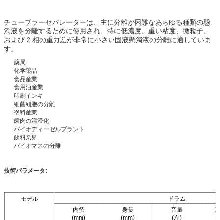
チューブラーセパレーターは、主に分離が困難なあらゆる種類の懸
濁液を分離するために使用され、特に低濃度、重い粘度、微粒子、
および 2 相の重力差が非常に小さい固液懸濁液の分離に適していま
す。
薬局
化学薬品
食品産業
食用油産業
印刷インキ
細菌細胞の分離
塗料産業
歯肉の清澄化
バイオディーゼルプラント
飲料業界
バイオマスの分離
技術パラメータ:
モデル
ドラム
内径
身長
音量
回
(mm)
(mm)
(左)