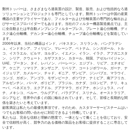
鄭州トッパーは、さまざまなろ過装置の設計、製造、販売、および包括的なろ過
ソリューションとプロジェクトを専門としています。鄭州トッパーは中国の産業
機器の主要サプライヤーであり、フィルターおよび分離装置の専門的な輸出およ
びサービスプロバイダーでもあります。当社のフィルター機器製造拠点では、主
に全自動または半自動メンブレンフィルタープレス、プレート遠心分離機、ディ
スク遠心分離機、デカンター遠心分離機、チューブ遠心分離機などを製造してい
ます。
2006年以来、当社の機器はインド、パキスタン、スリランカ、バングラデシ
ュ、インドネシア、フィリピン、マレーシア、ベトナム、シンガポール、トル
コ、イスラエル、ビルマ、ヨルダン、イエメン、イラン、イラク、アフガニスタ
ン、シリア、クウェート、カザフスタン、カタール、韓国、アゼルバイジャン、
UAE、ブータン、タイ、レバノン、バーレーン、エジプト、リビア、エチオピ
ア、ケニア、ソマリア、タンザニア、リベリア、コートジボワール、ガーナ、ナ
イジェリア、カメルーン、チャド、ギニア、ザンビア、ジンバブエ、マラウイ、
コンゴ、ガボン、アンゴラ、モザンビーク、ボツワナ、ナミビア、南アフリカ、
アルゼンチン、バハマ、ボリビア、ブラジル、カナダ、コロンビア、チリ、キュ
ーバ、ベネズエラ、エクアドル、グアテマラ、ガイアナ、ホンジュラス、ハイ
チ、メキシコ、ペルー、ウルグアイ、パラグアイ、スリナム、オーストラリア、
ロシアなど、世界中の多くの国に輸出されています。そして、皆様と長期的な関
係を築きたいと考えています。
顧客満足は私たちの最優先事項です。そのため、カスタマーサービスチームはい
つでもお客様の問い合わせに対応できるよう待機しています。
私たちは、完全な信頼と理解の態度で、一体となって働くことを信じており、安
全で信頼性が高く、競争力のある価格の製品をお客様に提供することに専念して
います。