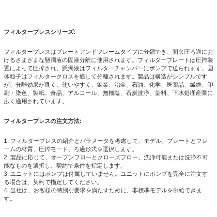
フィルタープレスシリーズ:
フィルタープレスはプレートアンドフレームタイプに分類でき、間欠圧ろ過にお
けるさまざまな懸濁液の固液分離に使用されます。フィルタープレートは圧搾装
置によって圧搾され、懸濁液はフィルターチャンバーにポンプで送られます。固
体粒子はフィルタークロスを通して分離されます。製品は構造がシンプルです
が、分離効果が良く、使いやすく、鉱業、冶金、石油、化学、医薬品、繊維、印
刷・染色、製紙、食品、アルコール、無機塩、石炭洗浄、染料、下水処理産業に
広く適用されています。
フィルタープレスの注文方法:
1. フィルタープレスの紹介とパラメータを考慮して、モデル、プレートとフレ
ームの材質、圧搾モード、ろ過形式を選択します。
2. 製品に応じて、オープンフローとクローズフロー、洗浄可能または洗浄不可
能なものを選択し、契約で条件を指定します。
3. ユニットにはポンプは付属していません。ユニットにポンプを完全に注文す
る場合は、契約で指定してください。
4. 当社は、お客様の特別な要求を満たすために、非標準モデルを供給できま
す。