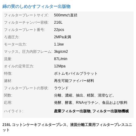
綿の実のしめかすフィルター出版物
フィルタープレートサイズ:
500mmの直径
フィルターチャンバー容積:
216L
フィルタープレート番号:
22pcs
ろ過圧力:
2MPa未満
モーター出力:
1.1kw
マックス。圧力内部フレーム:
3kg/cm2
流量:
87L/min
オイルの定常圧力:
12Mpa
特徴:
ボトムモバイルブラケット
濾材:
再生可能ファイバー材料
フィルタープレートの形状:
ラウンド
関数:
分離、濃縮、抽出、精製、清澄など。
応用:
発酵、酵素、RNAゼラチン、食品および飲料
産業フィルター出版物
フィルター出版物機械
ハイライト:
,
216L コットンケーキフィルタープレス、液固分離工業用フィルタープレスユニ
ット