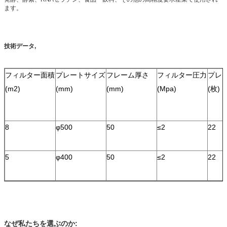
ます。
技術データ,
フィルター面積
プレートサイズ
フレーム厚さ
フィルター圧力
プレ
(m2)
(mm)
(mm)
(Mpa)
(枚)
8
φ500
50
≤2
22
5
φ400
50
≤2
22
なぜ私たちを選ぶのか: