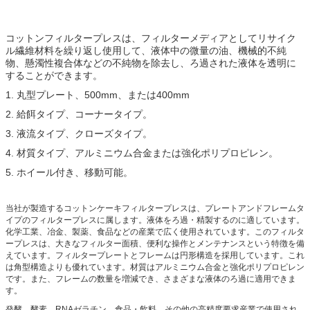
コットンフィルタープレスは、フィルターメディアとしてリサイク
ル繊維材料を繰り返し使用して、液体中の微量の油、機械的不純
物、懸濁性複合体などの不純物を除去し、ろ過された液体を透明に
することができます。
1. 丸型プレート、500mm、または400mm
2. 給餌タイプ、コーナータイプ。
3. 液流タイプ、クローズタイプ。
4. 材質タイプ、アルミニウム合金または強化ポリプロピレン。
5. ホイール付き、移動可能。
当社が製造するコットンケーキフィルタープレスは、プレートアンドフレームタ
イプのフィルタープレスに属します。液体をろ過・精製するのに適しています。
化学工業、冶金、製薬、食品などの産業で広く使用されています。このフィルタ
ープレスは、大きなフィルター面積、便利な操作とメンテナンスという特徴を備
えています。フィルタープレートとフレームは円形構造を採用しています。これ
は角型構造よりも優れています。材質はアルミニウム合金と強化ポリプロピレン
です。また、フレームの数量を増減でき、さまざまな液体のろ過に適用できま
す。
発酵、酵素、RNAゼラチン、食品・飲料、その他の高精度要求産業で使用され