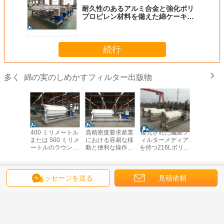
耐久性のあるアルミ合金と強化ポリ
プロピレン材料を備えた綿ケーキフ
ィルタープレス
続行
綿の実のしめかすフィルター出版物
多く
あるアル
400 ミリメートル
高精密度要求産業
復元された繊維フ
綿ケーキ
強化ポリ
または 500 ミリメ
における容易な移
ィルターメディア
ープレス 
ン材料を
ートルのラウンド
動と便利な操作の
を持つ216Lボリュ
ートフレ
ケーキフ
プレートサイズと
ために車輪を装備
ームアルミ合金プ
種多様な
ープレス
液体浄化のための
した綿ケーキフィ
レート綿ケーキフ
プリケー
コーナー 1 つの供
ルタープレス
ィルタープレス
ための複
言語を変えて下さい
メッセージを送る
見積依頼
給タイプのコット
オプシ
ン ケーキ フィル
Japanese
ター プレス