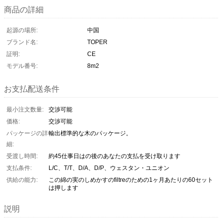
商品の詳細
起源の場所:
中国
ブランド名:
TOPER
証明:
CE
モデル番号:
8m2
お支払配送条件
最小注文数量:
交渉可能
価格:
交渉可能
パッケージの詳
輸出標準的な木のパッケージ。
細:
受渡し時間:
約45仕事日はの後のあなたの支払を受け取ります
支払条件:
L/C、T/T、D/A、D/P、ウェスタン・ユニオン
供給の能力:
この綿の実のしめかすのfiltreのための1ヶ月あたりの60セット
は押します
説明