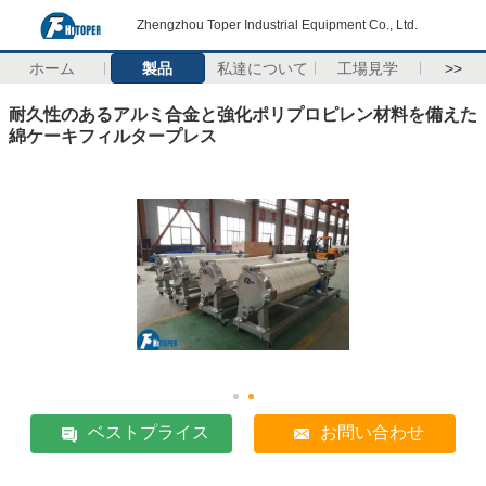
Zhengzhou Toper Industrial Equipment Co., Ltd.
ホーム
製品
私達について
工場見学
>>
耐久性のあるアルミ合金と強化ポリプロピレン材料を備えた
綿ケーキフィルタープレス
ベストプライス
お問い合わせ