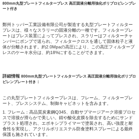
800mm丸型プレートフィルタープレス 高圧固液分離用強化ポリプロピレンプレ
ート付き
鄭州トッパー工業設備有限公司が製造する丸型プレートフィルター
プレスは、様々なスラリーの固液分離の一種です。フィルタープレ
ートはプレス装置によってプレスされ、スラリーはフィルターチャ
ンバーにポンプで送られ、フィルタークロスを通して固体粒子と液
体が分離されます。約2.0Mpaの高圧により、この高圧フィルタープ
レスのケーキ水分は、約18%にすることができます。
詳細情報
800mm丸型プレートフィルタープレス 高圧固液分離用強化ポリプロ
：
ピレンプレート付き
この丸型プレートフィルタープレスは、フレーム、フィルタープレ
ート、プレスシステム、制御キャビネットを含みます。
1. フレーム：高品質炭素鋼Q345、自動サブマージアーク溶接プロセ
スで溶接が滑らかで美しい。錆や酸化皮膜を除去するためにサンド
ブラスト処理され、エポキシプライマーで塗装され、高い強度と耐
食性を実現し、アクリルポリエステル防食塗料スプレーによる最終
保護も施されています。