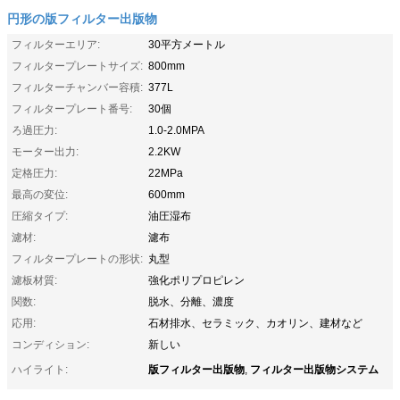
円形の版フィルター出版物
フィルターエリア:
30平方メートル
フィルタープレートサイズ:
800mm
フィルターチャンバー容積:
377L
フィルタープレート番号:
30個
ろ過圧力:
1.0-2.0MPA
モーター出力:
2.2KW
定格圧力:
22MPa
最高の変位:
600mm
圧縮タイプ:
油圧湿布
濾材:
濾布
フィルタープレートの形状:
丸型
濾板材質:
強化ポリプロピレン
関数:
脱水、分離、濃度
応用:
石材排水、セラミック、カオリン、建材など
コンディション:
新しい
版フィルター出版物
フィルター出版物システム
ハイライト:
,