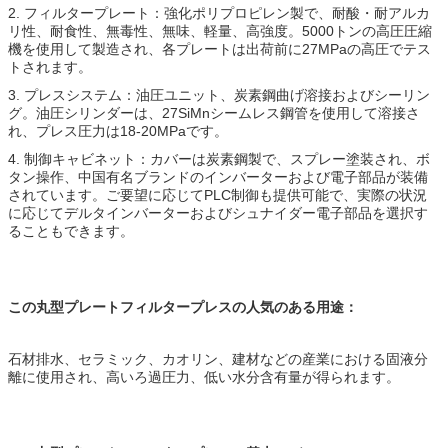
2. フィルタープレート：強化ポリプロピレン製で、耐酸・耐アルカ
リ性、耐食性、無毒性、無味、軽量、高強度。5000トンの高圧圧縮
機を使用して製造され、各プレートは出荷前に27MPaの高圧でテス
トされます。
3. プレスシステム：油圧ユニット、炭素鋼曲げ溶接およびシーリン
グ。油圧シリンダーは、27SiMnシームレス鋼管を使用して溶接さ
れ、プレス圧力は18-20MPaです。
4. 制御キャビネット：カバーは炭素鋼製で、スプレー塗装され、ボ
タン操作、中国有名ブランドのインバーターおよび電子部品が装備
されています。ご要望に応じてPLC制御も提供可能で、実際の状況
に応じてデルタインバーターおよびシュナイダー電子部品を選択す
ることもできます。
この丸型プレートフィルタープレスの人気のある用途：
石材排水、セラミック、カオリン、建材などの産業における固液分
離に使用され、高いろ過圧力、低い水分含有量が得られます。