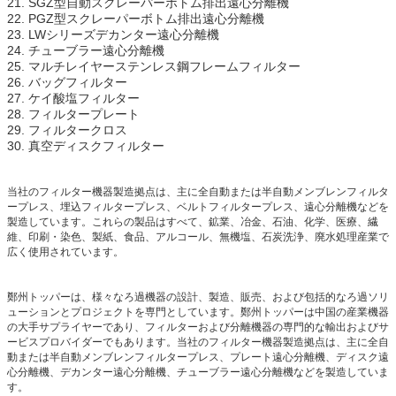
21. SGZ型自動スクレーパーボトム排出遠心分離機
22. PGZ型スクレーパーボトム排出遠心分離機
23. LWシリーズデカンター遠心分離機
24. チューブラー遠心分離機
25. マルチレイヤーステンレス鋼フレームフィルター
26. バッグフィルター
27. ケイ酸塩フィルター
28. フィルタープレート
29. フィルタークロス
30. 真空ディスクフィルター
当社のフィルター機器製造拠点は、主に全自動または半自動メンブレンフィルタ
ープレス、埋込フィルタープレス、ベルトフィルタープレス、遠心分離機などを
製造しています。これらの製品はすべて、鉱業、冶金、石油、化学、医療、繊
維、印刷・染色、製紙、食品、アルコール、無機塩、石炭洗浄、廃水処理産業で
広く使用されています。
鄭州トッパーは、様々なろ過機器の設計、製造、販売、および包括的なろ過ソリ
ューションとプロジェクトを専門としています。鄭州トッパーは中国の産業機器
の大手サプライヤーであり、フィルターおよび分離機器の専門的な輸出およびサ
ービスプロバイダーでもあります。当社のフィルター機器製造拠点は、主に全自
動または半自動メンブレンフィルタープレス、プレート遠心分離機、ディスク遠
心分離機、デカンター遠心分離機、チューブラー遠心分離機などを製造していま
す。