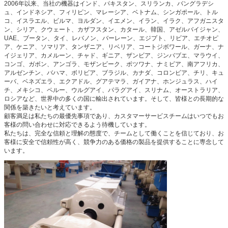
2006年以来、当社の機器はインド、パキスタン、スリランカ、バングラデシ
ュ、インドネシア、フィリピン、マレーシア、ベトナム、シンガポール、トル
コ、イスラエル、ビルマ、ヨルダン、イエメン、イラン、イラク、アフガニスタ
ン、シリア、クウェート、カザフスタン、カタール、韓国、アゼルバイジャン、
UAE、ブータン、タイ、レバノン、バーレーン、エジプト、リビア、エチオピ
ア、ケニア、ソマリア、タンザニア、リベリア、コートジボワール、ガーナ、ナ
イジェリア、カメルーン、チャド、ギニア、ザンビア、ジンバブエ、マラウイ、
コンゴ、ガボン、アンゴラ、モザンビーク、ボツワナ、ナミビア、南アフリカ、
アルゼンチン、バハマ、ボリビア、ブラジル、カナダ、コロンビア、チリ、キュ
ーバ、ベネズエラ、エクアドル、グアテマラ、ガイアナ、ホンジュラス、ハイ
チ、メキシコ、ペルー、ウルグアイ、パラグアイ、スリナム、オーストラリア、
ロシアなど、世界中の多くの国に輸出されています。そして、皆様との長期的な
関係を築きたいと考えています。
顧客満足は私たちの最優先事項であり、カスタマーサービスチームはいつでもお
客様の問い合わせに対応できるよう待機しています。
私たちは、完全な信頼と理解の態度で、チームとして働くことを信じており、お
客様に安全で信頼性が高く、競争力のある価格の製品を提供することに専念して
います。