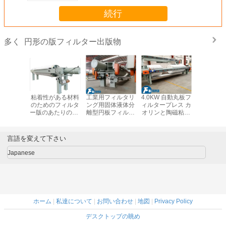
続行
円形の版フィルター出版物
多く
フィルタ
粘着性がある材料
工業用フィルタリ
4.0KW 自動丸板フ
汎用的な
800mm
のためのフィルタ
ング用固体液体分
ィルタープレス カ
ートフィ
ピレンPP
ー版のあたりのPP
離型円板フィルタ
オリンと陶磁粘土
レス 稀土
固体粒子
が付いている高圧
プレス
産業のスラッド脱
トアグリ
分離する
フィルター出版物
水
他の工業
材料の脱
言語を変えて下さい
てい
Japanese
ホーム
|
私達について
|
お問い合わせ
|
地図
|
Privacy Policy
デスクトップの眺め