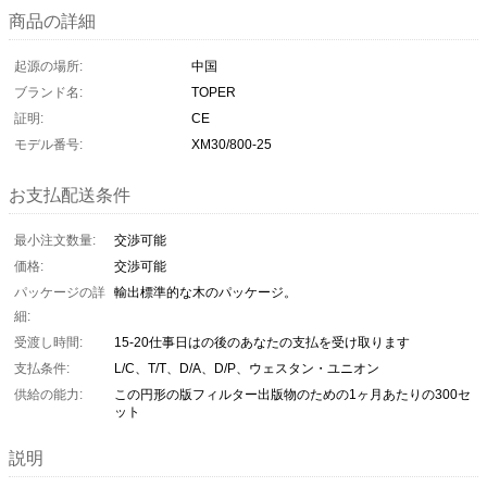
商品の詳細
起源の場所:
中国
ブランド名:
TOPER
証明:
CE
モデル番号:
XM30/800-25
お支払配送条件
最小注文数量:
交渉可能
価格:
交渉可能
パッケージの詳
輸出標準的な木のパッケージ。
細:
受渡し時間:
15-20仕事日はの後のあなたの支払を受け取ります
支払条件:
L/C、T/T、D/A、D/P、ウェスタン・ユニオン
供給の能力:
この円形の版フィルター出版物のための1ヶ月あたりの300セ
ット
説明