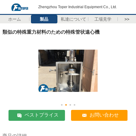
Zhengzhou Toper Industrial Equipment Co., Ltd.
ホーム
製品
私達について
工場見学
>>
類似の特殊重力材料のための特殊管状遠心機
ベストプライス
お問い合わせ
商品の詳細