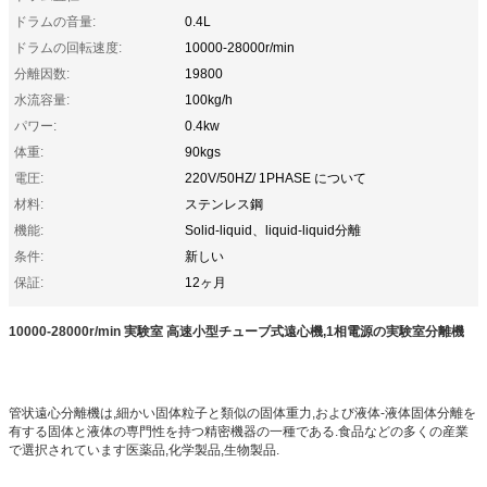
ドラムの音量:
0.4L
ドラムの回転速度:
10000-28000r/min
分離因数:
19800
水流容量:
100kg/h
パワー:
0.4kw
体重:
90kgs
電圧:
220V/50HZ/ 1PHASE について
材料:
ステンレス鋼
機能:
Solid-liquid、liquid-liquid分離
条件:
新しい
保証:
12ヶ月
10000-28000r/min 実験室 高速小型チューブ式遠心機,1相電源の実験室分離機
管状遠心分離機は,細かい固体粒子と類似の固体重力,および液体-液体固体分離を
有する固体と液体の専門性を持つ精密機器の一種である.食品などの多くの産業
で選択されています医薬品,化学製品,生物製品.