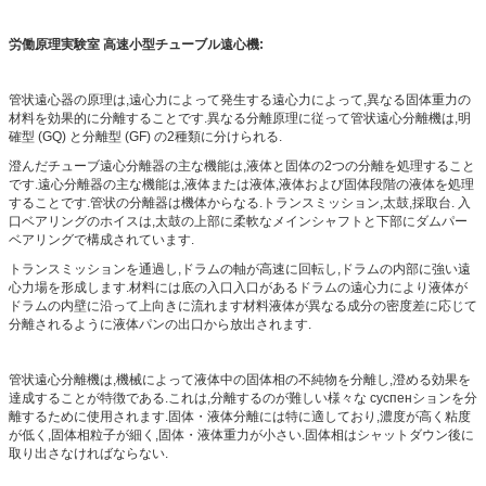
労働原理
実験室 高速小型チューブル遠心機
:
管状遠心器の原理は,遠心力によって発生する遠心力によって,異なる固体重力の
材料を効果的に分離することです.異なる分離原理に従って管状遠心分離機は,明
確型 (GQ) と分離型 (GF) の2種類に分けられる.
澄んだチューブ遠心分離器の主な機能は,液体と固体の2つの分離を処理すること
です.遠心分離器の主な機能は,液体または液体,液体および固体段階の液体を処理
することです.管状の分離器は機体からなる.トランスミッション,太鼓,採取台. 入
口ベアリングのホイスは,太鼓の上部に柔軟なメインシャフトと下部にダムパー
ベアリングで構成されています.
トランスミッションを通過し,ドラムの軸が高速に回転し,ドラムの内部に強い遠
心力場を形成します.材料には底の入口入口があるドラムの遠心力により液体が
ドラムの内壁に沿って上向きに流れます材料液体が異なる成分の密度差に応じて
分離されるように液体パンの出口から放出されます.
管状遠心分離機は,機械によって液体中の固体相の不純物を分離し,澄める効果を
達成することが特徴である.これは,分離するのが難しい様々な суспенションを分
離するために使用されます.固体・液体分離には特に適しており,濃度が高く粘度
が低く,固体相粒子が細く,固体・液体重力が小さい.固体相はシャットダウン後に
取り出さなければならない.