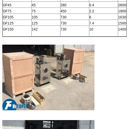
GF45
45
280
0.4
28000
GF75
75
450
2.2
19000
GF105
105
730
6
16300
GF125
125
730
7.4
15000
GF150
142
730
10
14000