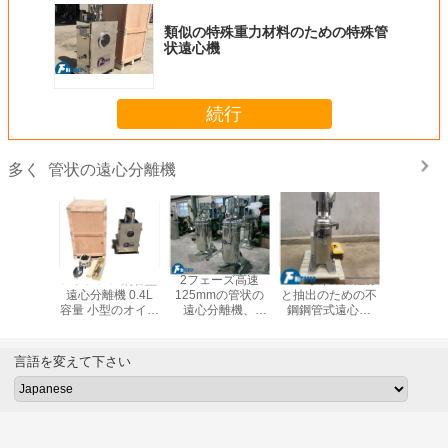
類似の特殊重力材料のための特殊管
状遠心機
続行
管状の遠心分離機
多く
ル/酵母/
ステンレス鋼管型
2フェーズ高速
CBDオイルの澄み
細かい固
質の細分
遠心分離機 0.4L
125mmの管状の
と抽出のための不
の不?? 
めの不鋼
容量 小型のオイル
遠心分離機、
鋼鋼管式遠心機
心機 液
状遠心機
遠心分離機
3.0kw固体液体の
21000r/Min
澄
分離機械
言語を変えて下さい