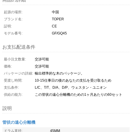
起源の場所:
中国
ブランド名:
TOPER
証明:
CE
モデル番号:
GF/GQ45
お支払配送条件
最小注文数量:
交渉可能
価格:
交渉可能
パッケージの詳細:
輸出標準的な木のパッケージ。
受渡し時間:
10-15仕事日の後のあなたの支払を受け取るため
支払条件:
L/C、T/T、D/A、D/P、ウェスタン・ユニオン
供給の能力:
この管状の遠心分離機のための1ヶ月あたりの60セット
説明
管状の遠心分離機
ドラム直径:
45MM