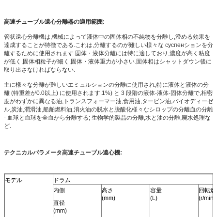
高速チューブル遠心分離器の適用範囲:
管状遠心分離機は,機械によって液体中の固体相の不純物を分離し,澄める効果を
達成することが特徴である.これは,分離するのが難しい様々な суспенションを分
離するために使用されます.固体・液体分離には特に適しており,濃度が高く粘度
が低く,固体相粒子が細く,固体・液体重力が小さい.固体相はシャットダウン後に
取り出さなければならない.
主に様々な分離が難しいエミュルションの分離に使用され,特に液体と液体の分
離 (特重差が0.0以上) に使用されます.1%) と 3 段階の液体-液体-固体分離で,相密
度がわずかに異なる油,トランスフォーマー油,食用油,タービン油,バイオディーゼ
ル,炭油,潤滑油,船舶燃料油,消火油の脱水と脱酸化様々なシロップの分離血の分離
- 血球と血球を全血から分離する; 生物学的製品の分離,水と油の分離,廃水処理な
ど.
テクニカルパラメータ
高速チューブル遠心機
:
モデル
ドラム
内側
高さ
容量
回転速
(mm)
(L)
(r/min)
直径
(mm)