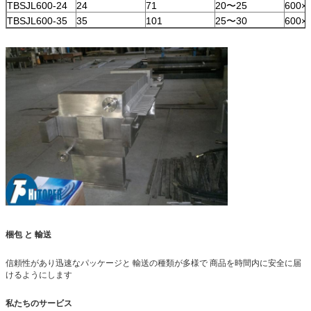
TBSJL600-24
24
71
20〜25
600×
TBSJL600-35
35
101
25〜30
600×
梱包 と 輸送
信頼性があり迅速なパッケージと 輸送の種類が多様で 商品を時間内に安全に届
けるようにします
私たちのサービス