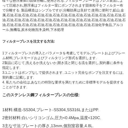
様々な懸浮液体の固体分離に使用される.フィルタープレートはプレス装置によ
って圧縮され,懸浮液はフィルター室にポンプされます固体粒子をフィルター布
で分離する. 製品構造はシンプルですが,分離効果は良好で,使用に便利で,鉱山,金
属,石油,石油,石油,石油,石油,石油,石油,石油,石油,石油,石油,石油,石油,石油,石油,石
油,石油,石油,石油,石油,石油,石油,石油,石油,石油,石油,石油,石油,石油,石油,石油,石
油,石油,石油,石油,石油,石油,石油,石油,石油,石油,石油,石油,石油化学食品,アルコ
ール,無機塩,炭水化物洗浄,染料,下水処理
フィルタープレスを注文する方法:
1フィルタープレスの導入とパラメータを考慮してモデル,プレートおよびフレー
ム材料,プレスモードおよびフィルタリング形式を選択します.
2製品に応じて,洗えるか洗えないか,開き流と閉じる流を選択し,契約書に条件を
指定します.
3ユニットはポンプなしで提供されます. ユニット完全なポンプを注文するには,
契約書に記載します.
4. 私たちの会社は,あなたの特別な要求を満たすために非標準モデルを提供する
ことができます.
このステンレス鋼フィルタープレスの仕様:
1材料:構造-SS304,プレート-SS304,SS316LまたはPP.
2密封材料:白いシリコンゴム,圧力<0.4Mpa,温度<120C.
3主な寸法:プレートの厚さ,13mm,個別室容量,4.8L.