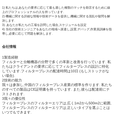
1) 私たちは,あなたの要求に応じて最も適した種類のマッチを助言するために線
上のプロフェッショナルの人を持っています.
2) 機械に関する詳細な情報や技術データを提供し,機械に関する混乱や疑問を解
決します.
3). あなたが私たちの工場を訪問した場合,スケジュールを設定
4) 当社の技術エンジニアをあなたの地域へ派遣し,設置,デバッグ,作業員訓練を指
導し,必要に応じて問題を解決します.
会社情報
1製造経験
フィルターと分離機器の分野で多くの革新と改善を行っています. 私
たちはクライアントの要求に応じてフィルタープレスの設計に特化
しています.フィルタープレスの配達時間は10日 (もしストックがな
い場合).
2技術の能力
我々は参加し,中国のフィルタープレス産業の標準を作ります. 私たち
のすべての製品はCE証明書を持っています. また,彼らは配達前にテ
ストされます.
3我々の優位性
フィルタープレスのフィルターエリアは,広く1m2から500m2に範囲,
フィルタープレスのフィルターエリアは,正しいタイプを選ぶことは
いつでもできます.