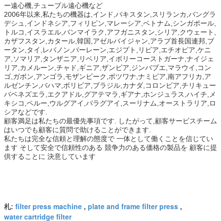
ー遠心機,チューブル遠心機など
2006年以来,私たちの機器は,インド,パキスタン,スリランカ,バングラ
デシュ,インドネシア,フィリピン,マレーシア,ベトナム,シンガポール,
トルコ,イスラエル,バンマイラク,アフガニスタン,シリア,クウェート,
カザフスタン,カタール,韓国,アゼルバイジャン,アラブ首長国連邦,ブ
ータン,タイ,レバノン,バーレーン,エジプト,リビア,エチオピア,ケニ
ア,ソマリア,タンザニア,リベリア,イボリーコーストガーナ,ナイジェ
リア,カメルーン,チャド,ギニア,ザンビア,ジンバブエ,マラウイ,コン
ゴ,ガボン,アンゴラ,モザンビーク,ボツワナ,ナミビア,南アフリカ,ア
ルゼンチン,バハマ,ボリビア,ブラジル,カナダ,コロンビア,チリキュー
バベネズエラ,エクアドル,グアテマラ,ギアナ,ホンジュラス,ハイチ,メ
キシコ,ペルー,ウルグアイ,パラグアイ,スーリナム,オーストラリア,ロ
シアなどです.
顧客満足は私たちの最優先事項です. したがって,顧客サービスチーム
はいつでも顧客に質問で助けることができます.
私たちは完全な信頼と理解の態度で 一体として働くことを信じてい
ます そして安全で信頼性のある 競争力のある価格の製品を 顧客に提
供することに 決意しています
filter press machine
plate and frame filter press
札:
,
,
water cartridge filter