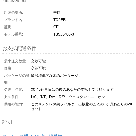
起源の場所:
中国
ブランド名:
TOPER
証明:
CE
モデル番号:
TBSJL400-3
お支払配送条件
最小注文数量:
交渉可能
価格:
交渉可能
パッケージの詳
輸出標準的な木のパッケージ。
細:
受渡し時間:
30-40仕事日はの後のあなたの支払を受け取ります
支払条件:
L/C、T/T、D/A、D/P、ウェスタン・ユニオン
供給の能力:
このステンレス鋼フィルター出版物のための1ヶ月あたりの20
セット
説明
ステンレス鋼フィルター出版物