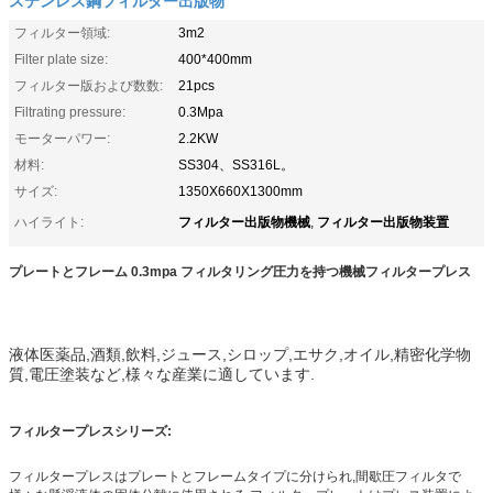
フィルター領域:
3m2
Filter plate size:
400*400mm
フィルター版および数数:
21pcs
Filtrating pressure:
0.3Mpa
モーターパワー:
2.2KW
材料:
SS304、SS316L。
サイズ:
1350X660X1300mm
フィルター出版物機械
フィルター出版物装置
ハイライト:
,
プレートとフレーム 0.3mpa フィルタリング圧力を持つ機械フィルタープレス
液体医薬品,酒類,飲料,ジュース,シロップ,エサク,オイル,精密化学物
質,電圧塗装など,様々な産業に適しています.
フィルタープレスシリーズ:
フィルタープレスはプレートとフレームタイプに分けられ,間歇圧フィルタで