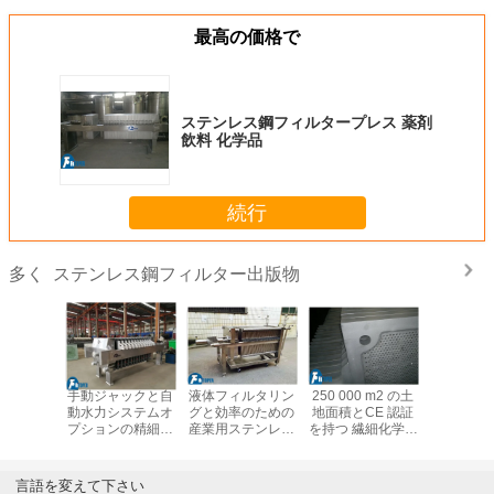
最高の価格で
ステンレス鋼フィルタープレス 薬剤
飲料 化学品
続行
ステンレス鋼フィルター出版物
多く
び飲料産
手動ジャックと自
液体フィルタリン
250 000 m2 の土
食品工場
る精密フ
動水力システムオ
グと効率のための
地面積とCE 認証
れるステ
ングのた
プションの精細化
産業用ステンレス
を持つ 繊細化学薬
板の調理
能不鋼フ
学物質フィルタリ
鋼フィルタプレス
品のフィルタリン
タープ
ープレス
ングのためのステ
グのためのステン
ンレス鋼フィルタ
レス鋼フィルター
言語を変えて下さい