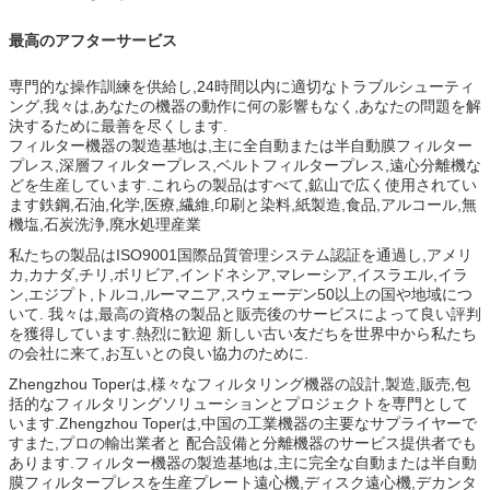
最高のアフターサービス
専門的な操作訓練を供給し,24時間以内に適切なトラブルシューティ
ング,我々は,あなたの機器の動作に何の影響もなく,あなたの問題を解
決するために最善を尽くします.
フィルター機器の製造基地は,主に全自動または半自動膜フィルター
プレス,深層フィルタープレス,ベルトフィルタープレス,遠心分離機な
どを生産しています.これらの製品はすべて,鉱山で広く使用されてい
ます鉄鋼,石油,化学,医療,繊維,印刷と染料,紙製造,食品,アルコール,無
機塩,石炭洗浄,廃水処理産業
私たちの製品はISO9001国際品質管理システム認証を通過し,アメリ
カ,カナダ,チリ,ボリビア,インドネシア,マレーシア,イスラエル,イラ
ン,エジプト,トルコ,ルーマニア,スウェーデン50以上の国や地域につ
いて. 我々は,最高の資格の製品と販売後のサービスによって良い評判
を獲得しています.熱烈に歓迎 新しい古い友だちを世界中から私たち
の会社に来て,お互いとの良い協力のために.
Zhengzhou Toperは,様々なフィルタリング機器の設計,製造,販売,包
括的なフィルタリングソリューションとプロジェクトを専門として
います.Zhengzhou Toperは,中国の工業機器の主要なサプライヤーで
すまた,プロの輸出業者と 配合設備と分離機器のサービス提供者でも
あります.フィルター機器の製造基地は,主に完全な自動または半自動
膜フィルタープレスを生産プレート遠心機,ディスク遠心機,デカンタ